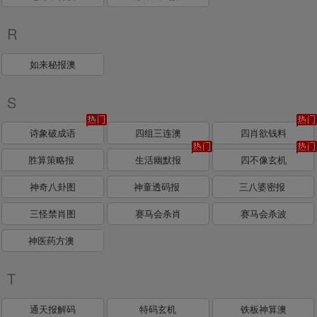
R
如来秘报澳
S
诗象破成语
四组三连澳
四肖欲钱料
胜算策略报
生活幽默报
四不像玄机
神奇八卦图
神童透码报
三八婆密报
三怪禁肖图
赛马会杀肖
赛马会杀波
神医药方澳
T
通天报解码
特码玄机
铁板神算澳