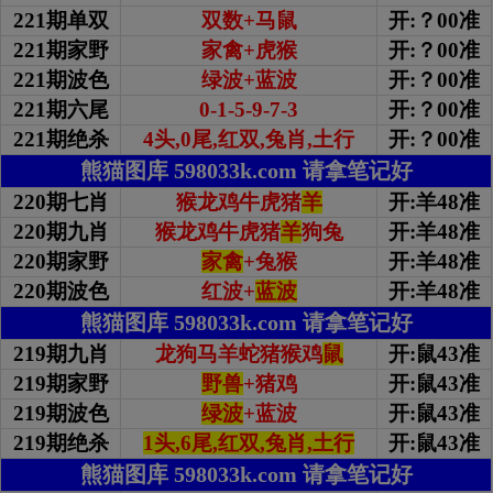
221期单双
双数+马鼠
开:？00准
221期家野
家禽+虎猴
开:？00准
221期波色
绿波+蓝波
开:？00准
221期
六尾
0-1-5-9-7-3
开:？00准
221期绝杀
4头,0尾,红双,兔肖,土行
开:？00准
熊猫图库 598033k.com 请拿笔记好
220期七肖
猴龙鸡牛虎猪
羊
开:羊48准
220期九肖
猴龙鸡牛虎猪
羊
狗兔
开:羊48准
220期家野
家禽
+兔猴
开:羊48准
220期波色
红波+
蓝波
开:羊48准
熊猫图库 598033k.com 请拿笔记好
219期九肖
龙狗马羊蛇猪猴鸡
鼠
开:鼠43准
219期家野
野兽
+猪鸡
开:鼠43准
219期波色
绿波
+蓝波
开:鼠43准
219期绝杀
1头,6尾,红双,兔肖,土行
开:鼠43准
熊猫图库 598033k.com 请拿笔记好