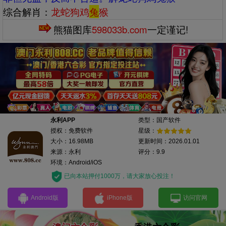
综合解肖：
龙蛇狗鸡
兔
猴
熊猫图库
598033b.com
一定谨记!
永利APP
类型：国产软件
授权：免费软件
星级：
大小：16.98MB
更新时间：2026.01.01
来源：永利
评分：9.9
环境：Android/iOS
已向本站押付1000万，请大家放心投注！
Android版
iPhone版
访问官网