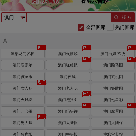
澳门六合彩
香港六合彩
搜索
全部图库
热门图库
A
澳彩龙门客栈
澳门火麒麟
澳门白姐-玄虎
澳门客家娘
澳门红虎报
澳门跑马图
澳门孩童报
澳门夜城
澳门玄机图
澳门女人味
澳门老人味
澳门签牌图
澳门火凤凰
澳门跑狗图
澳门七星彩
澳门开心果
澳门码头诗
澳门蛇蛋图
澳门男人味
澳门大陆报
澳门大陆仔
澳门猛虎报
澳门牛头报
澳彩宝典报