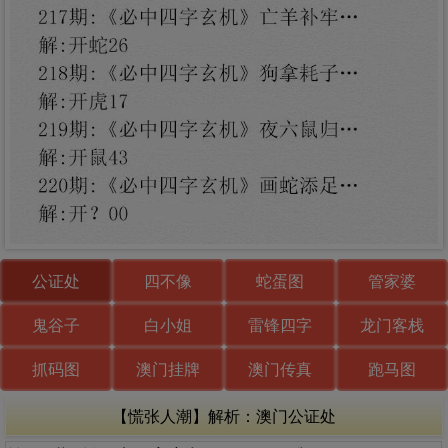
公证处
四不像
蛇蛋图
管家婆
鬼谷子
白小姐
雷锋四字
龙门客栈
抓码图
澳门挂牌
澳门传真
跑马图
【慌张人潮】解析：澳门公证处