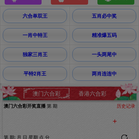
六合单双王
五肖必中奖
一肖中特王
精准爆五码
独家三肖王
一头两尾中
平特2肖王
两肖连连中
澳门六合彩
香港六合彩