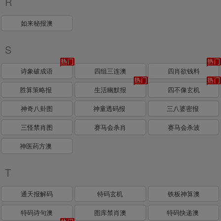
R
如来秘报澳
S
诗象破成语
四组三连澳
四肖欲钱料
胜算策略报
生活幽默报
四不像玄机
神奇八卦图
神童透码报
三八婆密报
三怪禁肖图
赛马会杀肖
赛马会杀波
神医药方澳
T
通天报解码
特码玄机
铁板神算澳
特码诗句澳
图库禁肖澳
特码快递澳