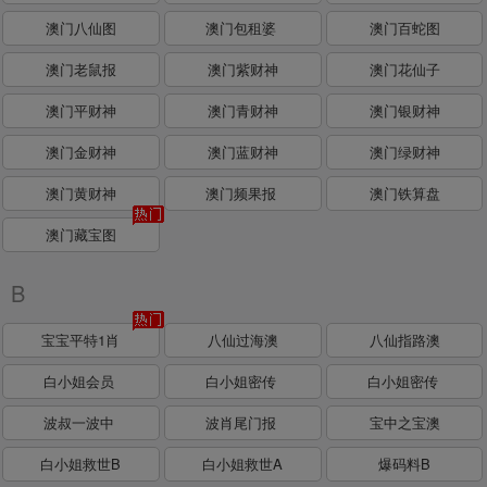
澳门八仙图
澳门包租婆
澳门百蛇图
澳门老鼠报
澳门紫财神
澳门花仙子
澳门平财神
澳门青财神
澳门银财神
澳门金财神
澳门蓝财神
澳门绿财神
澳门黄财神
澳门频果报
澳门铁算盘
澳门藏宝图
B
宝宝平特1肖
八仙过海澳
八仙指路澳
白小姐会员
白小姐密传
白小姐密传
波叔一波中
波肖尾门报
宝中之宝澳
白小姐救世B
白小姐救世A
爆码料B