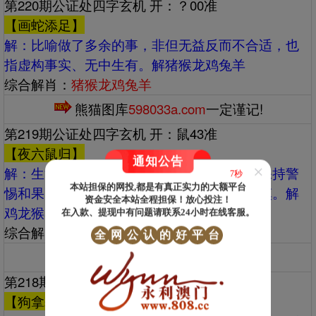
第220期公证处四字玄机 开：？00准
【画蛇添足】
解：‌‌比喻做了多余的事，非但无益反而不合适，也
指虚构事实、无中生有。‌‌解猪猴龙鸡兔羊
综合解肖：
猪猴龙鸡兔羊
熊猫图库
598033a.com
一定谨记!
第219期公证处四字玄机 开：鼠43准
【夜六鼠归】
通知公告
×
解：‌‌生活就像一场森林，我们需要像虎一样保持警
6秒
本站担保的网投,都是有真正实力的大额平台
惕和果断，同时又要像小老鼠一样灵活与谨慎。‌‌解
资金安全本站全程担保！放心投注！
鸡龙猴马猪鼠
在入款、提现中有问题请联系24小时在线客服。
综合解肖：
鸡龙猴马猪
鼠
全
网
公
认
的
好
平
台
熊猫图库
598033a.com
一定谨记!
第218期公证处四字玄机 开：虎17准
【狗拿耗子】