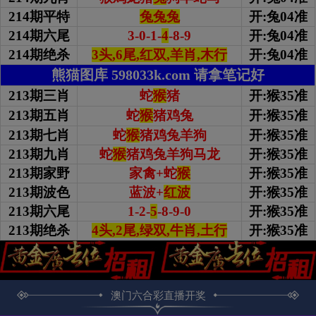
214期平特
兔兔兔
开:兔04准
214期
六尾
3-0-1-
4
-8-9
开:兔04准
214期绝杀
3头,6尾,红双,羊肖,木行
开:兔04准
熊猫图库 598033k.com 请拿笔记好
213期三肖
蛇
猴
猪
开:猴35准
213期五肖
蛇
猴
猪鸡兔
开:猴35准
213期七肖
蛇
猴
猪鸡兔羊狗
开:猴35准
213期九肖
蛇
猴
猪鸡兔羊狗马龙
开:猴35准
213期家野
家禽+蛇
猴
开:猴35准
213期波色
蓝波+
红波
开:猴35准
213期
六尾
1-2-
5
-8-9-0
开:猴35准
213期绝杀
4头,2尾,绿双,牛肖,土行
开:猴35准
澳门六合彩直播开奖