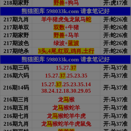
218期家野
野兽
+狗马
开:虎17准
熊猫图库 598033k.com 请拿笔记好
217期九肖
羊牛猪虎兔龙鼠马
蛇
开:蛇26准
217期单双
双数
+牛猪
开:蛇26准
217期家野
野兽
+马羊
开:蛇26准
217期波色
绿波+
蓝波
开:蛇26准
217期绝杀
3头,4尾,红双,鸡肖,土行
开:蛇26准
熊猫图库 598033k.com 请拿笔记好
216期三码
15.27.
37
开:马37准
216期六码
15.27.
37
.25.23.35
开:马37准
15.27.
37
.25.23.35.14
216期14码
开:马37准
38.24.12.18.30.29.05
216期三肖
龙
马
猴
开:马37准
216期五肖
龙
马
猴蛇羊
开:马37准
216期七肖
龙
马
猴蛇羊牛虎
开:马37准
216期九肖
龙
马
猴蛇羊牛虎鼠兔
开:马37准