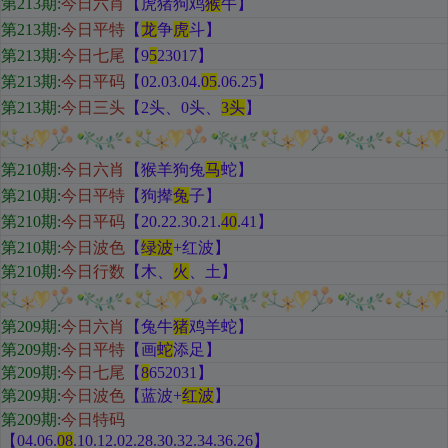
第213期
:
今日六肖
【虎猪狗鸡
猴
牛
】
第213期:
今日平特
【
龙
争
虎
斗
】
第213期:
今日七尾
【9
5
23017
】
第213期:
今日平码
【
02.03.04.
05
.06.25
】
第213期:
今日三头
【
2头、0头、
3头
】
第210期
:
今日六肖
【猴羊狗兔
马
蛇
】
第210期:
今日平特
【狗撵
兔
子
】
第210期:
今日平码
【
20.22.30.21.
40
.41
】
第210期:
今日波色
【
绿
波
+红波
】
第210期:
今日行数
【木
、
火
、土
】
第209期
:
今日六肖
【兔牛
猪
鸡羊蛇
】
第209期:
今日平特
【画
蛇
添足
】
第209期:
今日七尾
【
8
652031
】
第209期:
今日波色
【蓝
波+
红波
】
第209期:
今日特码
【04.06.
08
.10.12.02.28.30.32.34.36.26
】