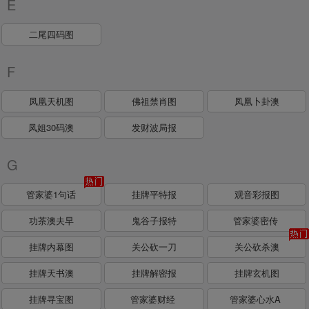
E
二尾四码图
F
凤凰天机图
佛祖禁肖图
凤凰卜卦澳
凤姐30码澳
发财波局报
G
管家婆1句话
挂牌平特报
观音彩报图
功茶澳夫早
鬼谷子报特
管家婆密传
挂牌内幕图
关公砍一刀
关公砍杀澳
挂牌天书澳
挂牌解密报
挂牌玄机图
挂牌寻宝图
管家婆财经
管家婆心水A